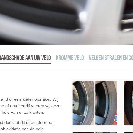
randschade aan uw velg
Kromme velg
Velgen stralen en c
g
rand of een ander obstakel. Wij
ase of autobedrijf voeren wij deze
enheid van onze klanten.
d dus laat dit direct door een
ook oxidatie van de velg