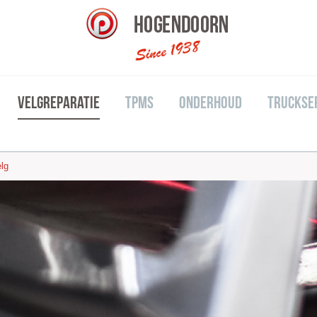
Velgreparatie
TPMS
Onderhoud
Truckse
lg